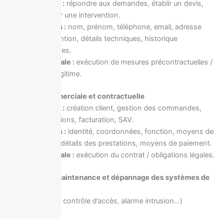
Finalités :
répondre aux demandes, établir un devis,
organiser une intervention.
Données :
nom, prénom, téléphone, email, adresse
d’intervention, détails techniques, historique
d’échanges.
Base légale :
exécution de mesures précontractuelles /
intérêt légitime.
4.2 Gestion commerciale et contractuelle
Finalités :
création client, gestion des commandes,
interventions, facturation, SAV.
Données :
identité, coordonnées, fonction, moyens de
contact, détails des prestations, moyens de paiement.
Base légale :
exécution du contrat / obligations légales.
4.3 Installation, maintenance et dépannage des systèmes de
sécurité
(vidéosurveillance, contrôle d’accès, alarme intrusion…)