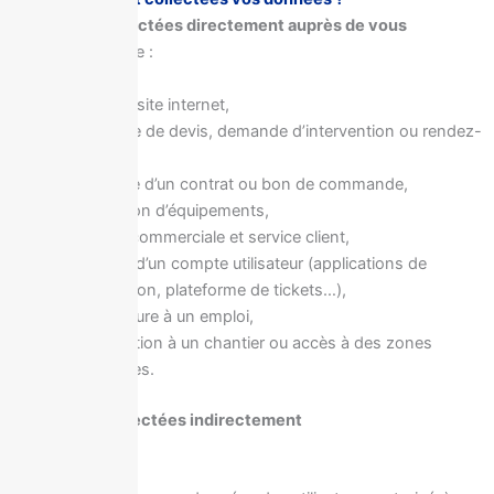
3.1 Données collectées directement auprès de vous
Notamment lors de :
visite du site internet,
demande de devis, demande d’intervention ou rendez-
vous,
signature d’un contrat ou bon de commande,
installation d’équipements,
relation commerciale et service client,
création d’un compte utilisateur (applications de
supervision, plateforme de tickets…),
candidature à un emploi,
participation à un chantier ou accès à des zones
sécurisées.
3.2 Données collectées indirectement
Via :