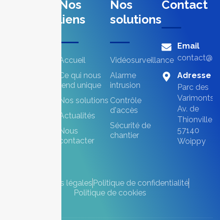
Nos
Nos
Contact
liens
solutions
Email
contact@an
Accueil
Vidéosurveillance
Ce qui nous
Alarme
Adresse
rend unique
intrusion
Parc des
Varimonts,
Nos solutions
Contrôle
Av. de
d'accès
Actualités
Thionville,
Sécurité de
57140
Nous
chantier
contacter
Woippy
Mentions légales
Politique de confidentialité
Politique de cookies