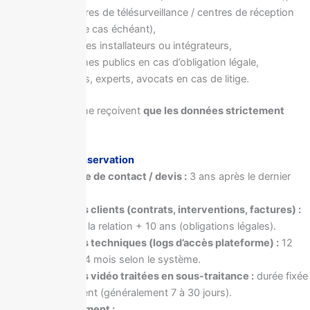
prestataires de télésurveillance / centres de réception
alarme (le cas échéant),
partenaires installateurs ou intégrateurs,
organismes publics en cas d’obligation légale,
assureurs, experts, avocats en cas de litige.
Les destinataires ne reçoivent
que les données strictement
nécessaires
.
6 – Durées de conservation
Demande de contact / devis :
3 ans après le dernier
contact.
Données clients (contrats, interventions, factures) :
durée de la relation + 10 ans (obligations légales).
Données techniques (logs d’accès plateforme) :
12
mois à 24 mois selon le système.
Données vidéo traitées en sous-traitance :
durée fixée
par le client (généralement 7 à 30 jours).
Recrutement :