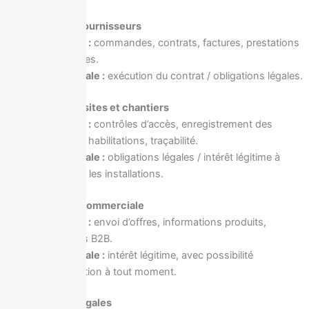
4.5 Gestion des fournisseurs
Finalités :
commandes, contrats, factures, prestations
techniques.
Base légale :
exécution du contrat / obligations légales.
4.6 Sécurité des sites et chantiers
Finalités :
contrôles d’accès, enregistrement des
visiteurs, habilitations, traçabilité.
Base légale :
obligations légales / intérêt légitime à
sécuriser les installations.
4.7 Prospection commerciale
Finalités :
envoi d’offres, informations produits,
emailings B2B.
Base légale :
intérêt légitime, avec possibilité
d’opposition à tout moment.
4.8 Obligations légales