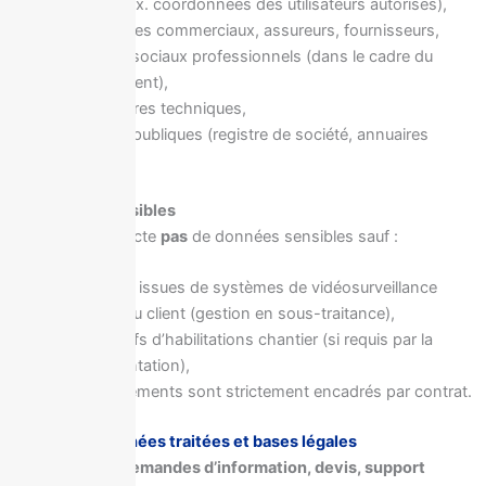
clients (ex. coordonnées des utilisateurs autorisés),
partenaires commerciaux, assureurs, fournisseurs,
réseaux sociaux professionnels (dans le cadre du
recrutement),
prestataires techniques,
sources publiques (registre de société, annuaires
pros…).
3.3 Données sensibles
Anyvision ne collecte
pas
de données sensibles sauf :
données issues de systèmes de vidéosurveillance
fournis au client (gestion en sous-traitance),
justificatifs d’habilitations chantier (si requis par la
réglementation),
ces traitements sont strictement encadrés par contrat.
4 – Finalités, données traitées et bases légales
4.1 Gestion des demandes d’information, devis, support