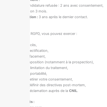
candidature refusée : 2 ans avec consentement,
sinon 3 mois.
Prospection :
3 ans après le dernier contact.
7 – Vos droits
Conformément au RGPD, vous pouvez exercer :
droit d’accès,
droit de rectification,
droit d’effacement,
droit d’opposition (notamment à la prospection),
droit à la limitation du traitement,
droit à la portabilité,
droit de retirer votre consentement,
droit de définir des directives post-mortem,
droit de réclamation auprès de la
CNIL
.
Exercice des droits :