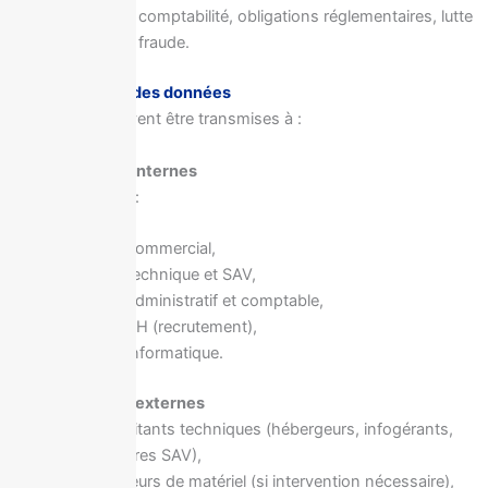
Fiscalité, comptabilité, obligations réglementaires, lutte
contre la fraude.
5 – Destinataires des données
Les Données peuvent être transmises à :
5.1 Destinataires internes
Personnel habilité :
service commercial,
service technique et SAV,
service administratif et comptable,
service RH (recrutement),
service informatique.
5.2 Destinataires externes
Sous-traitants techniques (hébergeurs, infogérants,
prestataires SAV),
fournisseurs de matériel (si intervention nécessaire),