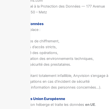
Contact@anyvisions.com
Anyvision – Délégué à la Protection des Données — 177 Avenue
de Thionville – 57050 – Metz
8 – Sécurité des données
Anyvision met en place :
protocoles de chiffrement,
contrôles d’accès stricts,
traçabilité des opérations,
segmentation des environnements techniques,
audit de sécurité des prestataires.
Aucun système n’étant totalement infaillible, Anyvision s’engage à
respecter ses obligations en cas d’incident de sécurité
(notification CNIL, information des personnes concernées…).
9 – Transferts hors Union Européenne
Par défaut, Anyvision héberge et traite les données
en UE
.