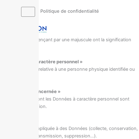
Aller
au
Politique de confidentialité
X
contenu
1 – Définitions
Les termes commençant par une majuscule ont la signification
suivante :
1.1 « Données à caractère personnel »
Toute information relative à une personne physique identifiée ou
identifiable.
1.2 « Personne concernée »
Toute personne dont les Données à caractère personnel sont
traitées par Anyvision.
1.3 « Traitement »
Toute opération appliquée à des Données (collecte, conservation,
enregistrement, transmission, suppression…).