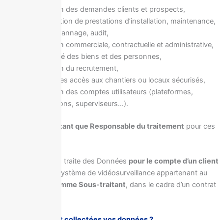
la gestion des demandes clients et prospects,
la réalisation de prestations d’installation, maintenance,
SAV, dépannage, audit,
la gestion commerciale, contractuelle et administrative,
la sécurité des biens et des personnes,
la gestion du recrutement,
le suivi des accès aux chantiers ou locaux sécurisés,
la gestion des comptes utilisateurs (plateformes,
applications, superviseurs…).
Anyvision agit
en tant que Responsable du traitement
pour ces
activités.
Lorsque Anyvision traite des Données
pour le compte d’un client
(ex. gestion d’un système de vidéosurveillance appartenant au
client), elle agit
comme Sous-traitant
, dans le cadre d’un contrat
dédié.
3 – Comment sont collectées vos données ?