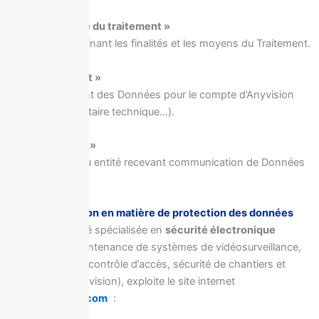
1.4 « Responsable du traitement »
Anyvision, déterminant les finalités et les moyens du Traitement.
1.5 « Sous-traitant »
Toute entité traitant des Données pour le compte d’Anyvision
(hébergeur, prestataire technique…).
1.6 « Destinataire »
Toute personne ou entité recevant communication de Données
personnelles.
2 – Rôle d’Anyvision en matière de protection des données
Anyvision
, société spécialisée en
sécurité électronique
(installation et maintenance de systèmes de vidéosurveillance,
alarmes intrusion, contrôle d’accès, sécurité de chantiers et
solutions de supervision), exploite le site internet
www.anyvisions.com
: