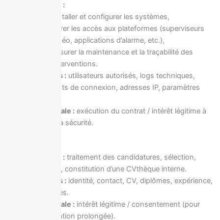
Finalités :
installer et configurer les systèmes,
gérer les accès aux plateformes (superviseurs
vidéo, applications d’alarme, etc.),
assurer la maintenance et la traçabilité des
interventions.
Données :
utilisateurs autorisés, logs techniques,
identifiants de connexion, adresses IP, paramètres
système.
Base légale :
exécution du contrat / intérêt légitime à
assurer la sécurité.
4.4 Recrutement
Finalités :
traitement des candidatures, sélection,
entretien, constitution d’une CVthèque interne.
Données :
identité, contact, CV, diplômes, expérience,
références.
Base légale :
intérêt légitime / consentement (pour
conservation prolongée).