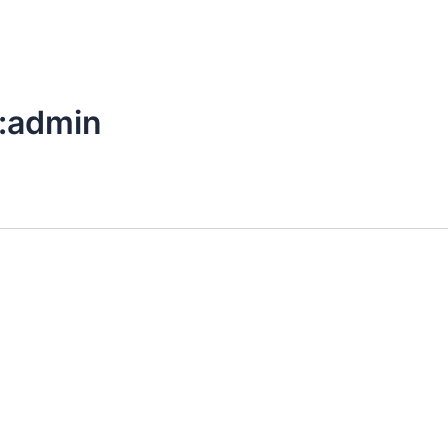
Accueil
Ce qui nous rend unique
Nos 
 :admin